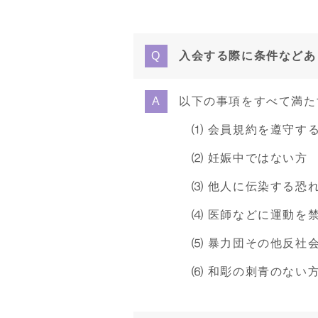
入会する際に条件などあ
以下の事項をすべて満た
⑴ 会員規約を遵守す
⑵ 妊娠中ではない方
⑶ 他人に伝染する恐
⑷ 医師などに運動を禁
⑸ 暴力団その他反社
⑹ 和彫の刺青のない