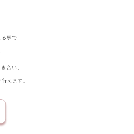
える事で
。
向き合い、
が行えます。