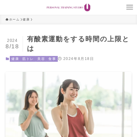
ホーム
健康
有酸素運動をする時間の上限と
2024
8/18
は
2024年8月18日
健康
筋トレ
美容
食事