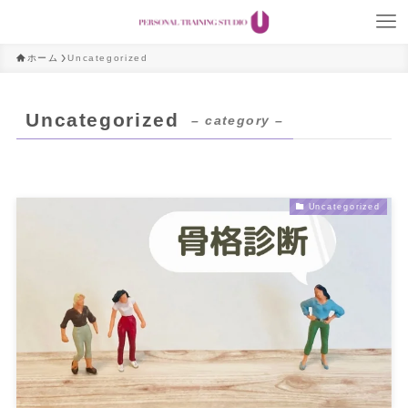
ホーム
Uncategorized
Uncategorized
– category –
Uncategorized