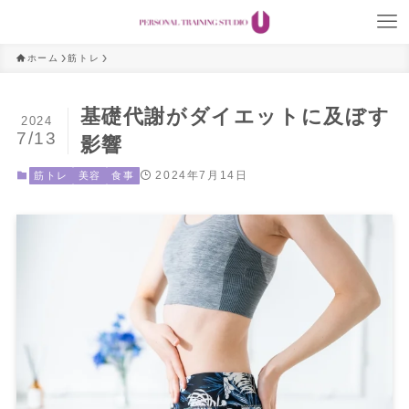
ホーム
筋トレ
基礎代謝がダイエットに及ぼす
2024
7/13
影響
2024年7月14日
筋トレ
美容
食事