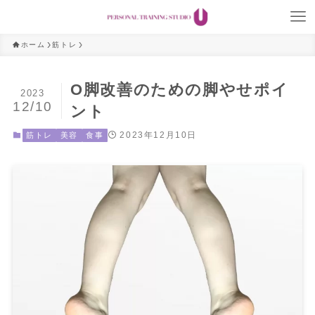
ホーム
筋トレ
O脚改善のための脚やせポイ
2023
12/10
ント
2023年12月10日
筋トレ
美容
食事