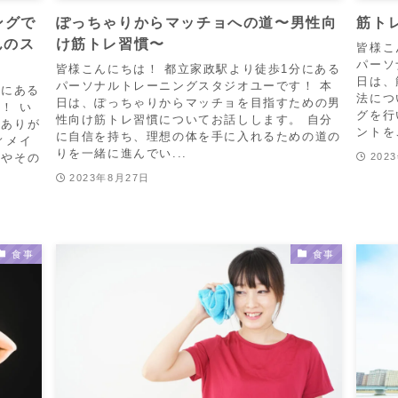
ングで
ぽっちゃりからマッチョへの道〜男性向
筋ト
んのス
け筋トレ習慣〜
皆様こ
パーソ
皆様こんにちは！ 都立家政駅より徒歩1分にある
日は、
パーソナルトレーニングスタジオユーです！ 本
分にある
法につ
日は、ぽっちゃりからマッチョを目指すための男
！ い
グを行
性向け筋トレ習慣についてお話しします。 自分
にありが
ントを
に自信を持ち、理想の体を手に入れるための道の
ィメイ
りを一緒に進んでい...
報やその
202
2023年8月27日
食事
食事