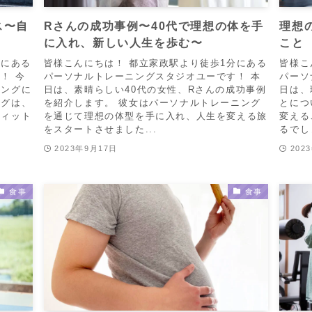
ス〜自
Rさんの成功事例〜40代で理想の体を手
理想
に入れ、新しい人生を歩む〜
こと
分にある
皆様こんにちは！ 都立家政駅より徒歩1分にある
皆様こ
！ 今
パーソナルトレーニングスタジオユーです！ 本
パーソ
ニングに
日は、素晴らしい40代の女性、Rさんの成功事例
日は、
ングは、
を紹介します。 彼女はパーソナルトレーニング
とにつ
フィット
を通じて理想の体型を手に入れ、人生を変える旅
変える
をスタートさせました...
るでしょ
2023年9月17日
202
食事
食事