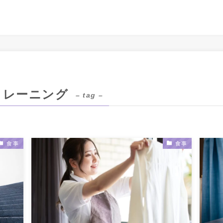
トレーニング
– tag –
食事
食事