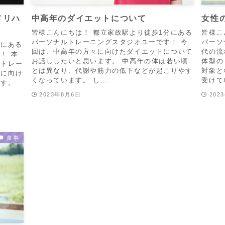
メリハ
中高年のダイエットについて
女性
皆様こんにちは！ 都立家政駅より徒歩1分にある
皆様こ
パーソナルトレーニングスタジオユーです！ 今
パーソ
分にある
回は、中高年の方々に向けたダイエットについて
代の流
！ 本
お話ししたいと思います。 中高年の体は若い頃
体型の
ルトレー
とは異なり、代謝や筋力の低下などが起こりやす
対象と
現に向け
くなっています。 し...
受けて
ます。
2023年8月6日
202
食事