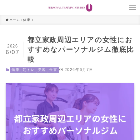
ホーム
健康
都立家政周辺エリアの女性にお
2026
すすめなパーソナルジム徹底比
6/07
較
2026年6月7日
健康
筋トレ
美容
食事