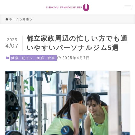
ホーム
健康
都立家政周辺の忙しい方でも通
2025
4/07
いやすいパーソナルジム5選
2025年4月7日
健康
筋トレ
美容
食事