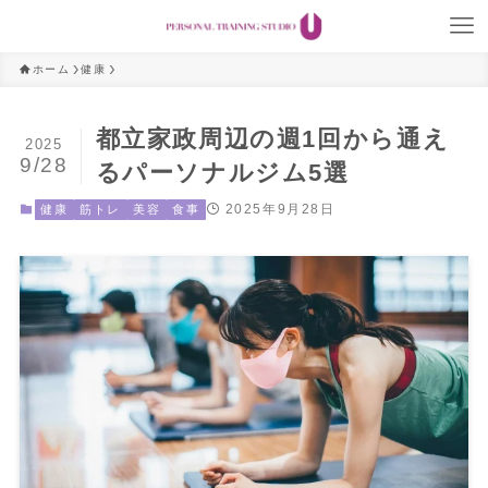
ホーム
健康
都立家政周辺の週1回から通え
2025
9/28
るパーソナルジム5選
2025年9月28日
健康
筋トレ
美容
食事