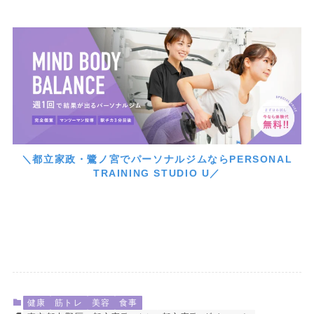
＼都立家政・鷺ノ宮でパーソナルジムならPERSONAL
TRAINING STUDIO U／
健康
筋トレ
美容
食事