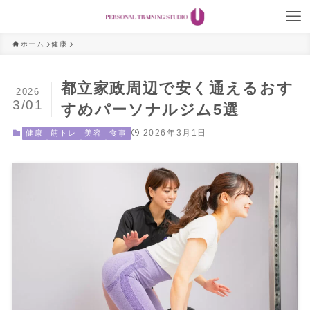
ホーム
健康
都立家政周辺で安く通えるおす
2026
3/01
すめパーソナルジム5選
2026年3月1日
健康
筋トレ
美容
食事