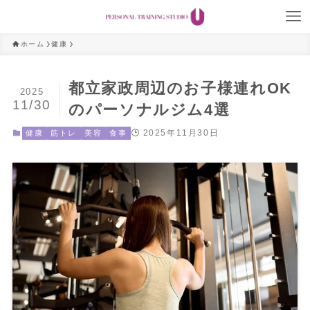
ホーム
健康
都立家政周辺のお子様連れOK
2025
11/30
のパーソナルジム4選
2025年11月30日
健康
筋トレ
美容
食事