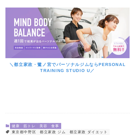
＼都立家政・鷺ノ宮でパーソナルジムならPERSONAL
TRAINING STUDIO U／
健康
筋トレ
美容
食事
東京都中野区
都立家政 ジム
都立家政 ダイエット