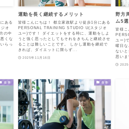
運動を長く継続するメリット
野方
ム5選
分にある
皆様こんにちは！ 都立家政駅より徒歩1分にある
スタジオ
PERSONAL TRAINING STUDIO U(スタジオ
皆様こ
る方の中
ユー)です！ ダイエットをする時に、運動をしよ
PERS
が悪くな
うと強く思ったとしてもそれをきちんと継続させ
ユー)
もいらっ
ることは難しいことです。 しかし運動を継続で
曜日な
きれば、ダイエットに限らず...
ないと
思いま
2025年11月16日
202
食事
食事