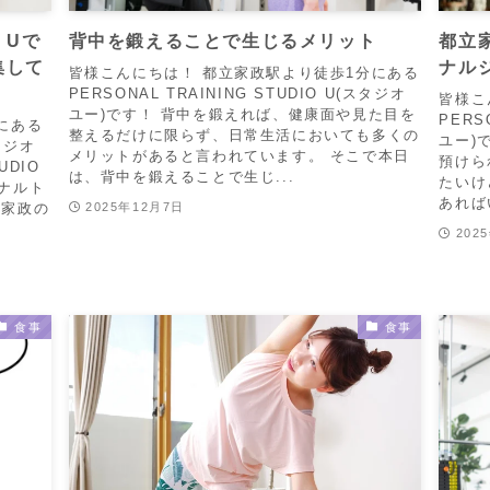
O Uで
背中を鍛えることで生じるメリット
都立
集して
ナル
皆様こんにちは！ 都立家政駅より徒歩1分にある
PERSONAL TRAINING STUDIO U(スタジオ
皆様こ
ユー)です！ 背中を鍛えれば、健康面や見た目を
PERS
にある
整えるだけに限らず、日常生活においても多くの
ユー)
スタジオ
メリットがあると言われています。 そこで本日
預けら
UDIO
は、背中を鍛えることで生じ...
たいけ
ナルト
あれば
立家政の
2025年12月7日
202
食事
食事