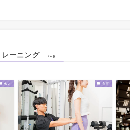
トレーニング
– tag –
求人
食事