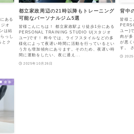
都立家政周辺の21時以降もトレーニング
背中
可能なパーソナルジム5選
分にある
皆様こ
スタジオ
PERS
皆様こんにちは！ 都立家政駅より徒歩1分にある
ウンは結
ユー)
PERSONAL TRAINING STUDIO U(スタジオ
いらっし
肉が多
ユー)です！ 昨今では、ライフスタイルなどの多
るとク
が悪く
様化によって夜遅い時間に活動を行っているとい
す。 
う方も増加傾向にあります。そのため、夜遅い時
間に運動をしたい、夜に通え...
202
2025年10月26日
食事